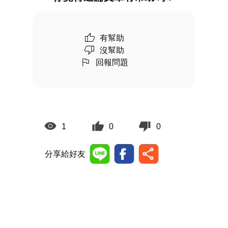
有幫助
沒幫助
回報問題
1
0
0
分享給好友