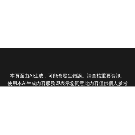
本頁面由AI生成，可能會發生錯誤。請查核重要資訊。
使用本AI生成內容服務即表示您同意此內容僅供個人參考
非商業用途，任何轉載分享皆不得違反法律或侵犯智慧財
產權，且您了解輸出內容可能不準確，所有爭議東森娛樂
保有最終解釋權
東森電視 版權所有 © 2025 EBC All Rights Reserved.
|
隱
私權政策