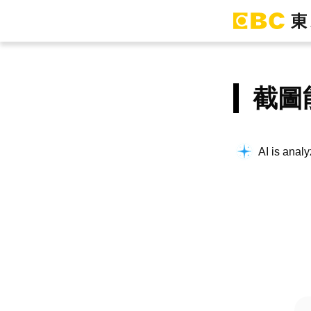
截圖
AI is analy