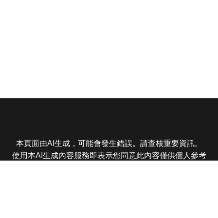
本頁面由AI生成，可能會發生錯誤。請查核重要資訊。
使用本AI生成內容服務即表示您同意此內容僅供個人參考
非商業用途，任何轉載分享皆不得違反法律或侵犯智慧財
產權，且您了解輸出內容可能不準確，所有爭議東森娛樂
保有最終解釋權