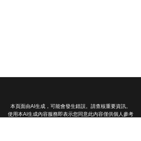
本頁面由AI生成，可能會發生錯誤。請查核重要資訊。
使用本AI生成內容服務即表示您同意此內容僅供個人參考
非商業用途，任何轉載分享皆不得違反法律或侵犯智慧財
產權，且您了解輸出內容可能不準確，所有爭議東森娛樂
保有最終解釋權