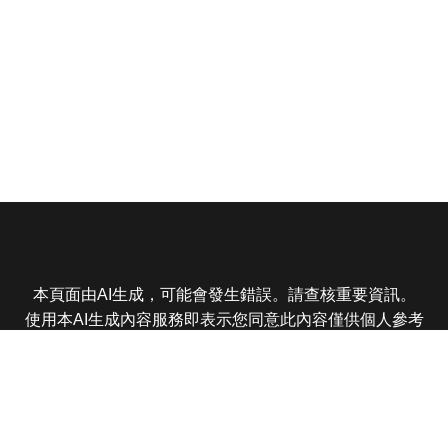
本頁面由AI生成，可能會發生錯誤。請查核重要資訊。
使用本AI生成內容服務即表示您同意此內容僅供個人參考
非商業用途，任何轉載分享皆不得違反法律或侵犯智慧財
產權，且您了解輸出內容可能不準確，所有爭議東森娛樂
保有最終解釋權