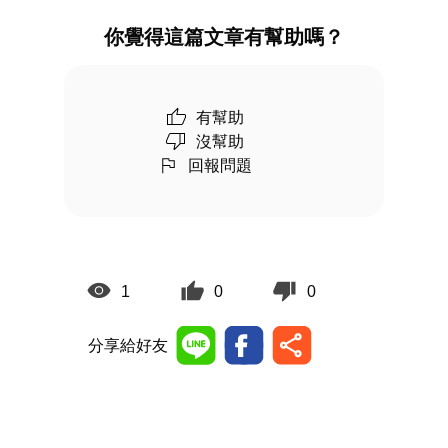
你覺得這篇文章有幫助嗎？
有幫助
沒幫助
回報問題
1
0
0
分享給好友