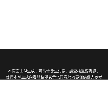
本頁面由AI生成，可能會發生錯誤。請查核重要資訊。
使用本AI生成內容服務即表示您同意此內容僅供個人參考
非商業用途，任何轉載分享皆不得違反法律或侵犯智慧財
產權，且您了解輸出內容可能不準確，所有爭議東森娛樂
保有最終解釋權