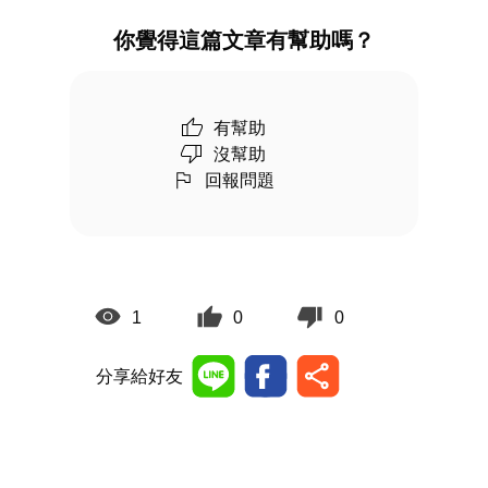
你覺得這篇文章有幫助嗎？
有幫助
沒幫助
回報問題
1
0
0
分享給好友