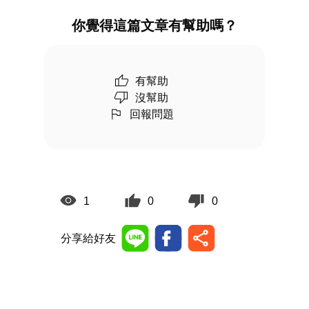
你覺得這篇文章有幫助嗎？
有幫助
沒幫助
回報問題
1
0
0
分享給好友