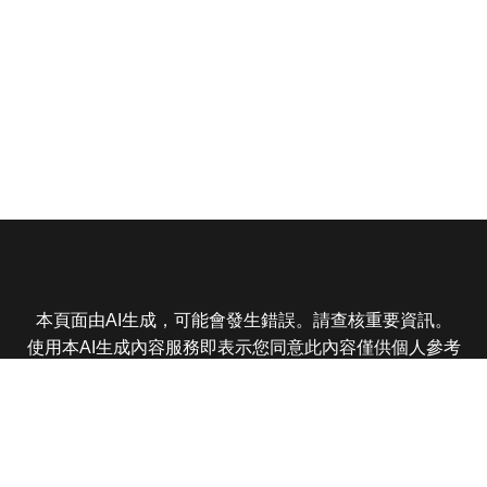
本頁面由AI生成，可能會發生錯誤。請查核重要資訊。
使用本AI生成內容服務即表示您同意此內容僅供個人參考
非商業用途，任何轉載分享皆不得違反法律或侵犯智慧財
產權，且您了解輸出內容可能不準確，所有爭議東森娛樂
保有最終解釋權