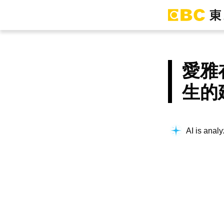
愛雅
生的
AI is analy