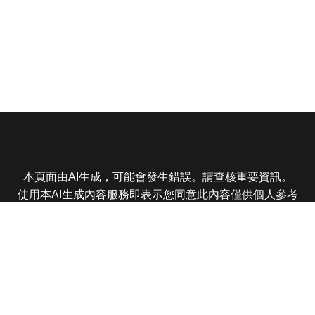
本頁面由AI生成，可能會發生錯誤。請查核重要資訊。
使用本AI生成內容服務即表示您同意此內容僅供個人參考
非商業用途，任何轉載分享皆不得違反法律或侵犯智慧財
產權，且您了解輸出內容可能不準確，所有爭議東森娛樂
保有最終解釋權
東森電視 版權所有 © 2025 EBC All Rights Reserved.
|
隱
私權政策