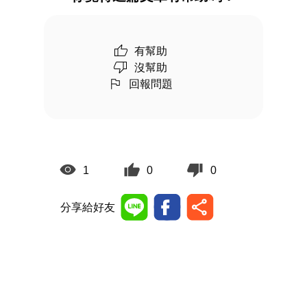
有幫助
沒幫助
回報問題
1
0
0
分享給好友