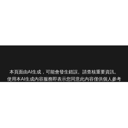
本頁面由AI生成，可能會發生錯誤。請查核重要資訊。
使用本AI生成內容服務即表示您同意此內容僅供個人參考
非商業用途，任何轉載分享皆不得違反法律或侵犯智慧財
產權，且您了解輸出內容可能不準確，所有爭議東森娛樂
保有最終解釋權
東森電視 版權所有 © 2025 EBC All Rights Reserved.
|
隱
私權政策