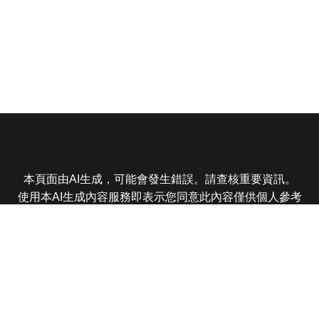
本頁面由AI生成，可能會發生錯誤。請查核重要資訊。
使用本AI生成內容服務即表示您同意此內容僅供個人參考
非商業用途，任何轉載分享皆不得違反法律或侵犯智慧財
產權，且您了解輸出內容可能不準確，所有爭議東森娛樂
保有最終解釋權
東森電視 版權所有 © 2025 EBC All Rights Reserved.
|
隱
私權政策