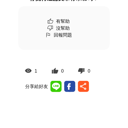
有幫助
沒幫助
回報問題
1
0
0
分享給好友