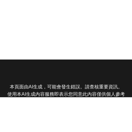
本頁面由AI生成，可能會發生錯誤。請查核重要資訊。
使用本AI生成內容服務即表示您同意此內容僅供個人參考
非商業用途，任何轉載分享皆不得違反法律或侵犯智慧財
產權，且您了解輸出內容可能不準確，所有爭議東森娛樂
保有最終解釋權