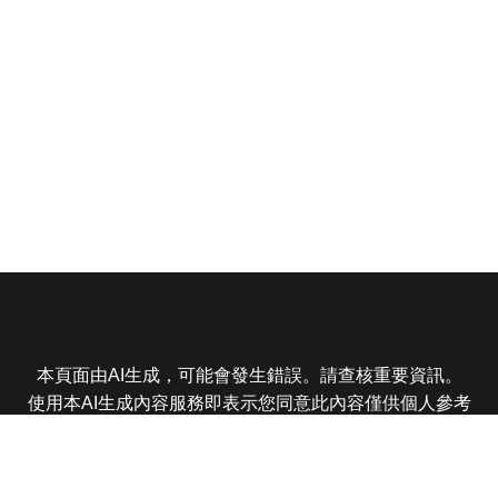
本頁面由AI生成，可能會發生錯誤。請查核重要資訊。
使用本AI生成內容服務即表示您同意此內容僅供個人參考
非商業用途，任何轉載分享皆不得違反法律或侵犯智慧財
產權，且您了解輸出內容可能不準確，所有爭議東森娛樂
保有最終解釋權