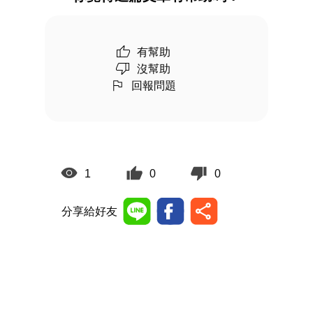
有幫助
沒幫助
回報問題
1
0
0
分享給好友