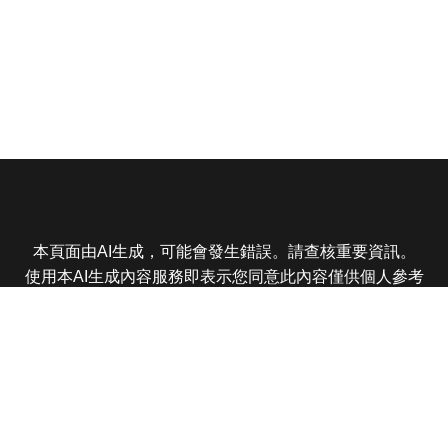
本頁面由AI生成，可能會發生錯誤。請查核重要資訊。
使用本AI生成內容服務即表示您同意此內容僅供個人參考
非商業用途，任何轉載分享皆不得違反法律或侵犯智慧財
產權，且您了解輸出內容可能不準確，所有爭議東森娛樂
保有最終解釋權
東森電視 版權所有 © 2025 EBC All Rights Reserved.
|
隱
私權政策