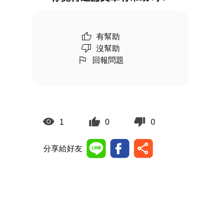
有幫助
沒幫助
回報問題
1
0
0
分享給好友