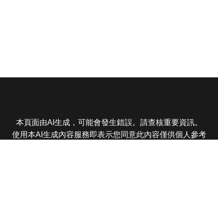
本頁面由AI生成，可能會發生錯誤。請查核重要資訊。
使用本AI生成內容服務即表示您同意此內容僅供個人參考
非商業用途，任何轉載分享皆不得違反法律或侵犯智慧財
產權，且您了解輸出內容可能不準確，所有爭議東森娛樂
保有最終解釋權
東森電視 版權所有 © 2025 EBC All Rights Reserved.
|
隱
私權政策