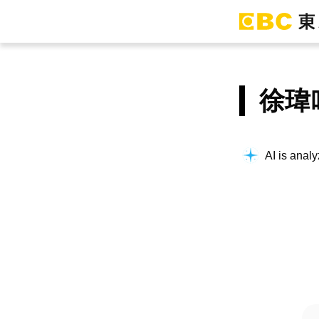
徐瑋
AI is analy