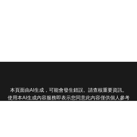
本頁面由AI生成，可能會發生錯誤。請查核重要資訊。
使用本AI生成內容服務即表示您同意此內容僅供個人參考
非商業用途，任何轉載分享皆不得違反法律或侵犯智慧財
產權，且您了解輸出內容可能不準確，所有爭議東森娛樂
保有最終解釋權