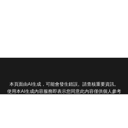
本頁面由AI生成，可能會發生錯誤。請查核重要資訊。
使用本AI生成內容服務即表示您同意此內容僅供個人參考
非商業用途，任何轉載分享皆不得違反法律或侵犯智慧財
產權，且您了解輸出內容可能不準確，所有爭議東森娛樂
保有最終解釋權