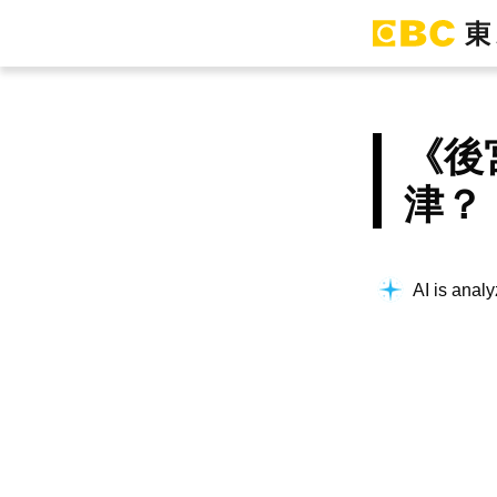
《後
津？
AI is analy