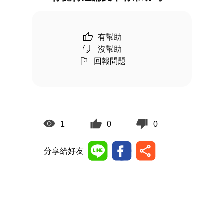
有幫助
沒幫助
回報問題
1
0
0
分享給好友