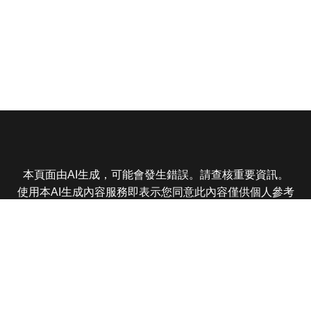
本頁面由AI生成，可能會發生錯誤。請查核重要資訊。
使用本AI生成內容服務即表示您同意此內容僅供個人參考
非商業用途，任何轉載分享皆不得違反法律或侵犯智慧財
產權，且您了解輸出內容可能不準確，所有爭議東森娛樂
保有最終解釋權
東森電視 版權所有 © 2025 EBC All Rights Reserved.
|
隱
私權政策