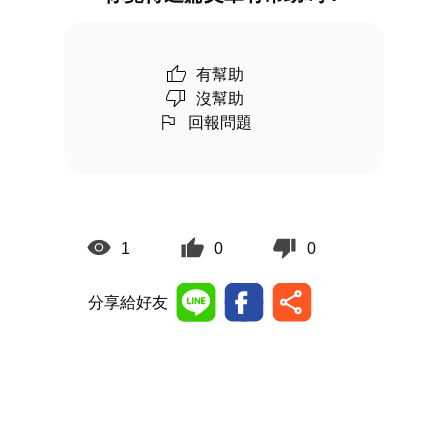
有幫助
沒幫助
回報問題
1
0
0
分享給好友