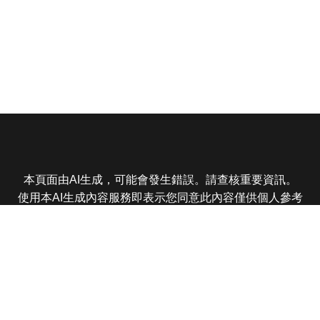
本頁面由AI生成，可能會發生錯誤。請查核重要資訊。
使用本AI生成內容服務即表示您同意此內容僅供個人參考
非商業用途，任何轉載分享皆不得違反法律或侵犯智慧財
產權，且您了解輸出內容可能不準確，所有爭議東森娛樂
保有最終解釋權
東森電視 版權所有 © 2025 EBC All Rights Reserved.
|
隱
私權政策