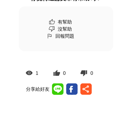
有幫助
沒幫助
回報問題
1
0
0
分享給好友