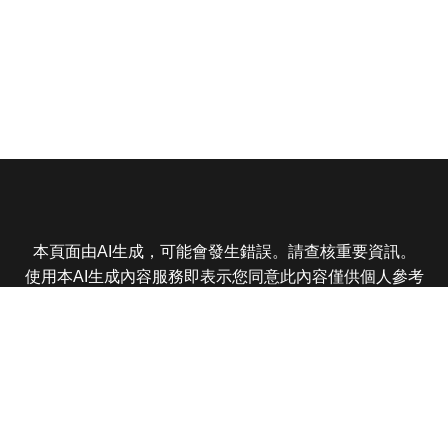
本頁面由AI生成，可能會發生錯誤。請查核重要資訊。
使用本AI生成內容服務即表示您同意此內容僅供個人參考
非商業用途，任何轉載分享皆不得違反法律或侵犯智慧財
產權，且您了解輸出內容可能不準確，所有爭議東森娛樂
保有最終解釋權
東森電視 版權所有 © 2025 EBC All Rights Reserved.
|
隱
私權政策