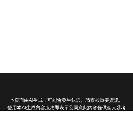
本頁面由AI生成，可能會發生錯誤。請查核重要資訊。
使用本AI生成內容服務即表示您同意此內容僅供個人參考
非商業用途，任何轉載分享皆不得違反法律或侵犯智慧財
產權，且您了解輸出內容可能不準確，所有爭議東森娛樂
保有最終解釋權