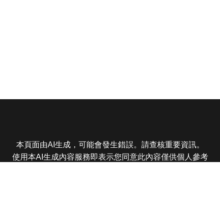
本頁面由AI生成，可能會發生錯誤。請查核重要資訊。
使用本AI生成內容服務即表示您同意此內容僅供個人參考
非商業用途，任何轉載分享皆不得違反法律或侵犯智慧財
產權，且您了解輸出內容可能不準確，所有爭議東森娛樂
保有最終解釋權