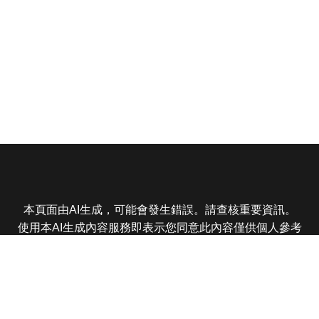
本頁面由AI生成，可能會發生錯誤。請查核重要資訊。
使用本AI生成內容服務即表示您同意此內容僅供個人參考
非商業用途，任何轉載分享皆不得違反法律或侵犯智慧財
產權，且您了解輸出內容可能不準確，所有爭議東森娛樂
保有最終解釋權