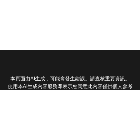
本頁面由AI生成，可能會發生錯誤。請查核重要資訊。
使用本AI生成內容服務即表示您同意此內容僅供個人參考
非商業用途，任何轉載分享皆不得違反法律或侵犯智慧財
產權，且您了解輸出內容可能不準確，所有爭議東森娛樂
保有最終解釋權
東森電視 版權所有 © 2025 EBC All Rights Reserved.
|
隱
私權政策