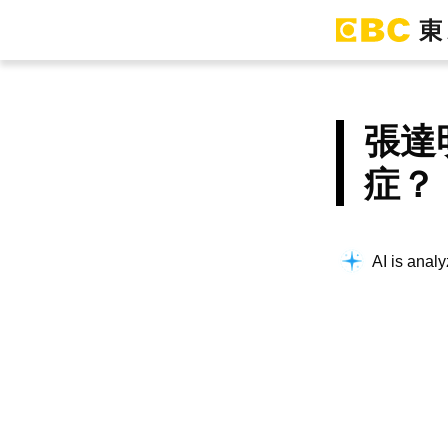
張達
症？
Thinking a