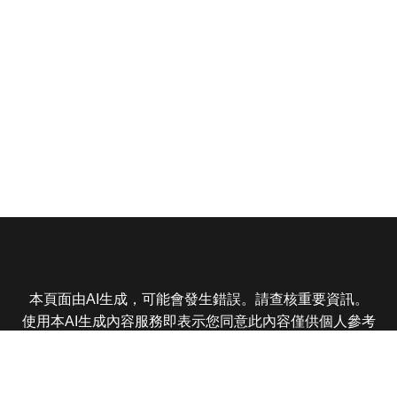
本頁面由AI生成，可能會發生錯誤。請查核重要資訊。
使用本AI生成內容服務即表示您同意此內容僅供個人參考
非商業用途，任何轉載分享皆不得違反法律或侵犯智慧財
產權，且您了解輸出內容可能不準確，所有爭議東森娛樂
保有最終解釋權