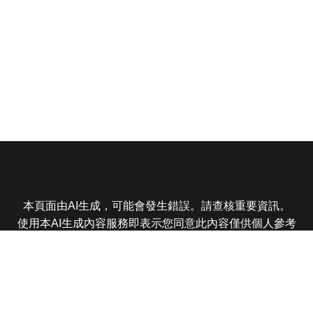
本頁面由AI生成，可能會發生錯誤。請查核重要資訊。
使用本AI生成內容服務即表示您同意此內容僅供個人參考
非商業用途，任何轉載分享皆不得違反法律或侵犯智慧財
產權，且您了解輸出內容可能不準確，所有爭議東森娛樂
保有最終解釋權