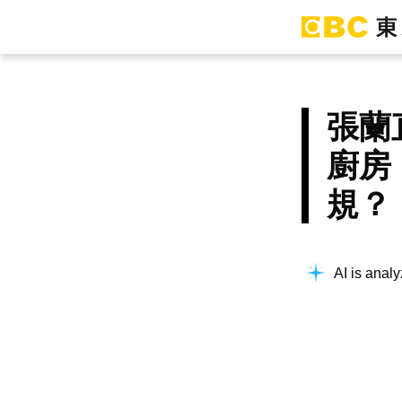
張蘭
廚房
規？
AI is analy