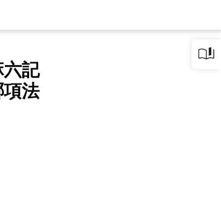
麻六記
哪項法