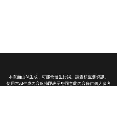
本頁面由AI生成，可能會發生錯誤。請查核重要資訊。
使用本AI生成內容服務即表示您同意此內容僅供個人參考
非商業用途，任何轉載分享皆不得違反法律或侵犯智慧財
產權，且您了解輸出內容可能不準確，所有爭議東森娛樂
保有最終解釋權