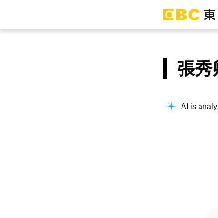
張秀
AI is analy