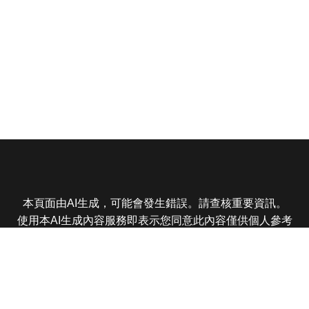
本頁面由AI生成，可能會發生錯誤。請查核重要資訊。
使用本AI生成內容服務即表示您同意此內容僅供個人參考
非商業用途，任何轉載分享皆不得違反法律或侵犯智慧財
產權，且您了解輸出內容可能不準確，所有爭議東森娛樂
保有最終解釋權