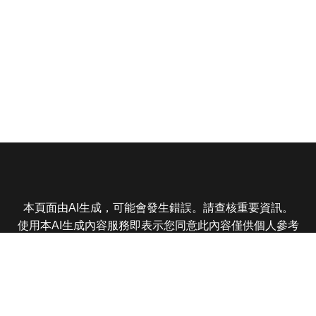
本頁面由AI生成，可能會發生錯誤。請查核重要資訊。
使用本AI生成內容服務即表示您同意此內容僅供個人參考
非商業用途，任何轉載分享皆不得違反法律或侵犯智慧財
產權，且您了解輸出內容可能不準確，所有爭議東森娛樂
保有最終解釋權