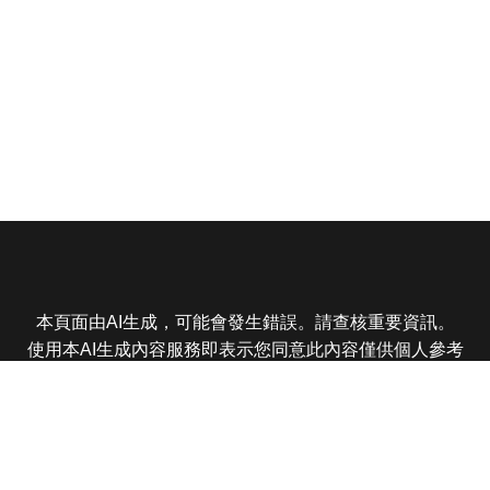
本頁面由AI生成，可能會發生錯誤。請查核重要資訊。
使用本AI生成內容服務即表示您同意此內容僅供個人參考
非商業用途，任何轉載分享皆不得違反法律或侵犯智慧財
產權，且您了解輸出內容可能不準確，所有爭議東森娛樂
保有最終解釋權