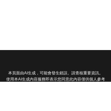
本頁面由AI生成，可能會發生錯誤。請查核重要資訊。
使用本AI生成內容服務即表示您同意此內容僅供個人參考
非商業用途，任何轉載分享皆不得違反法律或侵犯智慧財
產權，且您了解輸出內容可能不準確，所有爭議東森娛樂
保有最終解釋權