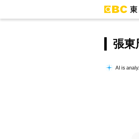
張東
AI is analy