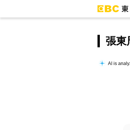
張東
AI is analy