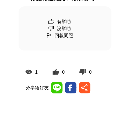
有幫助
沒幫助
回報問題
1
0
0
分享給好友