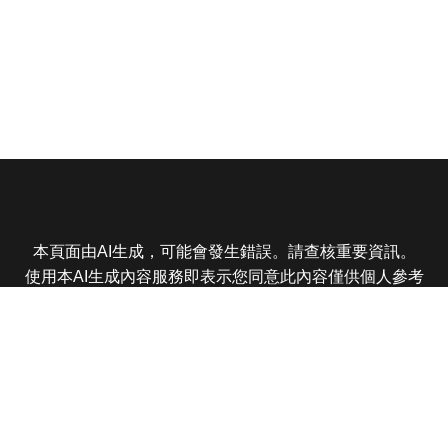
本頁面由AI生成，可能會發生錯誤。請查核重要資訊。
使用本AI生成內容服務即表示您同意此內容僅供個人參考
非商業用途，任何轉載分享皆不得違反法律或侵犯智慧財
產權，且您了解輸出內容可能不準確，所有爭議東森娛樂
保有最終解釋權
東森電視 版權所有 © 2025 EBC All Rights Reserved.
|
隱
私權政策