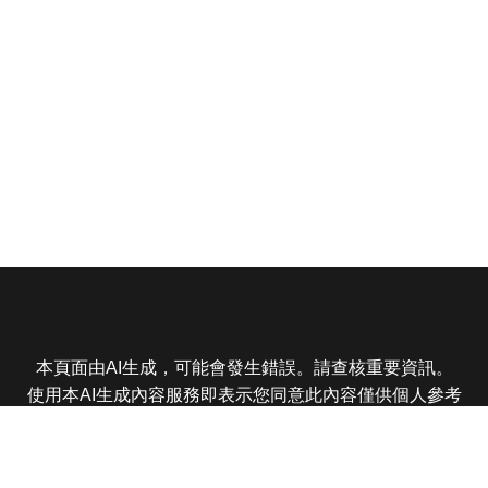
本頁面由AI生成，可能會發生錯誤。請查核重要資訊。
使用本AI生成內容服務即表示您同意此內容僅供個人參考
非商業用途，任何轉載分享皆不得違反法律或侵犯智慧財
產權，且您了解輸出內容可能不準確，所有爭議東森娛樂
保有最終解釋權