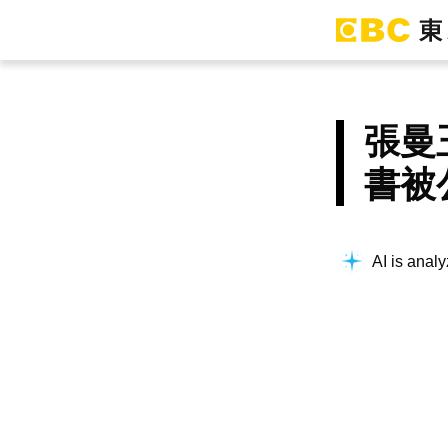
張曼
書被
AI is analy