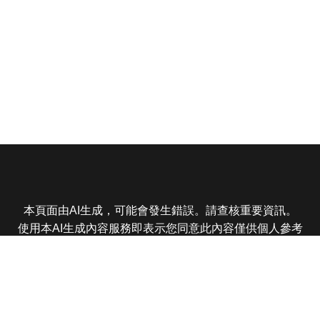
本頁面由AI生成，可能會發生錯誤。請查核重要資訊。
使用本AI生成內容服務即表示您同意此內容僅供個人參考
非商業用途，任何轉載分享皆不得違反法律或侵犯智慧財
產權，且您了解輸出內容可能不準確，所有爭議東森娛樂
保有最終解釋權