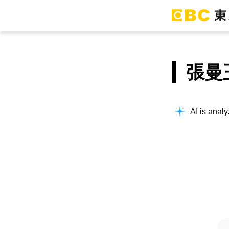
張曼
AI is analy