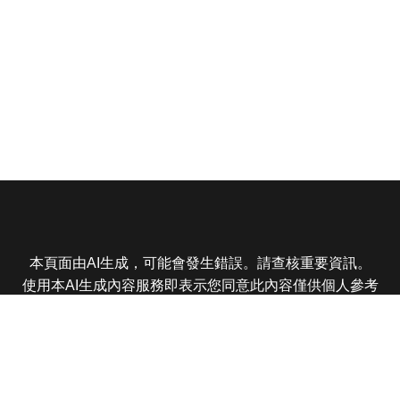
本頁面由AI生成，可能會發生錯誤。請查核重要資訊。
使用本AI生成內容服務即表示您同意此內容僅供個人參考
非商業用途，任何轉載分享皆不得違反法律或侵犯智慧財
產權，且您了解輸出內容可能不準確，所有爭議東森娛樂
保有最終解釋權