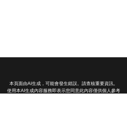
本頁面由AI生成，可能會發生錯誤。請查核重要資訊。
使用本AI生成內容服務即表示您同意此內容僅供個人參考
非商業用途，任何轉載分享皆不得違反法律或侵犯智慧財
產權，且您了解輸出內容可能不準確，所有爭議東森娛樂
保有最終解釋權