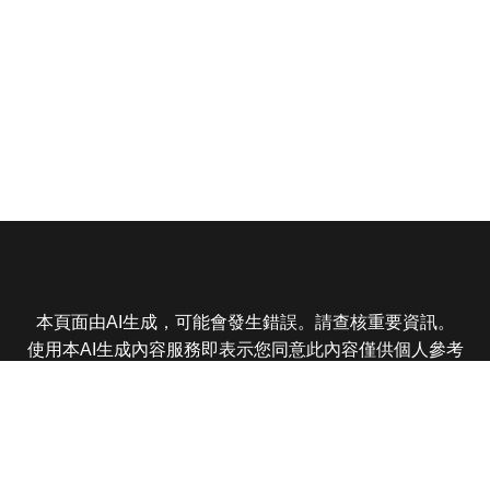
本頁面由AI生成，可能會發生錯誤。請查核重要資訊。
使用本AI生成內容服務即表示您同意此內容僅供個人參考
非商業用途，任何轉載分享皆不得違反法律或侵犯智慧財
產權，且您了解輸出內容可能不準確，所有爭議東森娛樂
保有最終解釋權