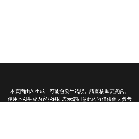
本頁面由AI生成，可能會發生錯誤。請查核重要資訊。
使用本AI生成內容服務即表示您同意此內容僅供個人參考
非商業用途，任何轉載分享皆不得違反法律或侵犯智慧財
產權，且您了解輸出內容可能不準確，所有爭議東森娛樂
保有最終解釋權