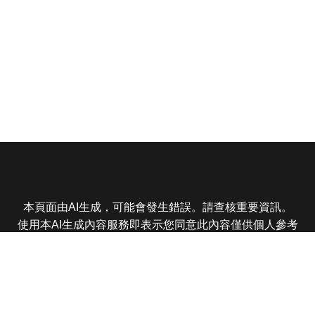
本頁面由AI生成，可能會發生錯誤。請查核重要資訊。
使用本AI生成內容服務即表示您同意此內容僅供個人參考
非商業用途，任何轉載分享皆不得違反法律或侵犯智慧財
產權，且您了解輸出內容可能不準確，所有爭議東森娛樂
保有最終解釋權