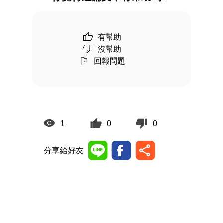
有幫助
沒幫助
回報問題
1
0
0
分享給好友