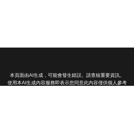
本頁面由AI生成，可能會發生錯誤。請查核重要資訊。
使用本AI生成內容服務即表示您同意此內容僅供個人參考
非商業用途，任何轉載分享皆不得違反法律或侵犯智慧財
產權，且您了解輸出內容可能不準確，所有爭議東森娛樂
保有最終解釋權
東森電視 版權所有 © 2025 EBC All Rights Reserved.
|
隱
私權政策