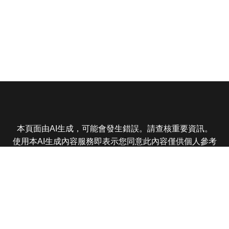
本頁面由AI生成，可能會發生錯誤。請查核重要資訊。
使用本AI生成內容服務即表示您同意此內容僅供個人參考
非商業用途，任何轉載分享皆不得違反法律或侵犯智慧財
產權，且您了解輸出內容可能不準確，所有爭議東森娛樂
保有最終解釋權
東森電視 版權所有 © 2025 EBC All Rights Reserved.
|
隱
私權政策