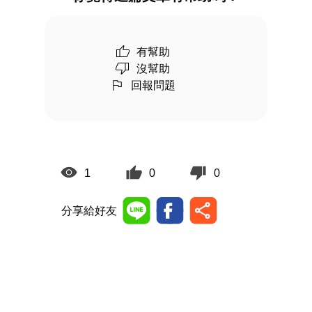
有幫助
沒幫助
回報問題
1
0
0
分享給好友